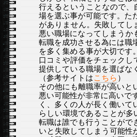
行えるということなので、
場を選ぶ事が可能です。た
がありません。失敗してし
悪い職場になってしまうか
転職を成功させる為には職
を多く集める事が大切です
口コミや評価をチェックし
提供している職場を選ばな
（参考サイトは
こちら
）
その他にも離職率が高いと
悪い可能性が非常に高いで
く、多くの人が長く働いて
らしい環境であることが多
転職は誰でも行うことがで
いと失敗してしまう可能性