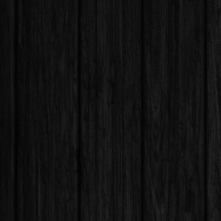
を
良
く
す
る
は