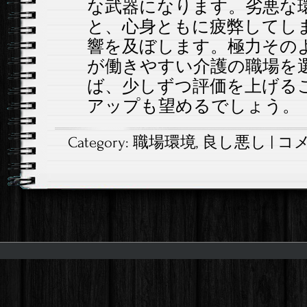
な武器になります。劣悪な
と、心身ともに疲弊してし
響を及ぼします。極力その
が働きやすい介護の職場を
ば、少しずつ評価を上げる
アップも望めるでしょう。
Category:
職場環境
,
良し悪し
|
コ
転
職
す
る
こ
と
で
職
場
環
境